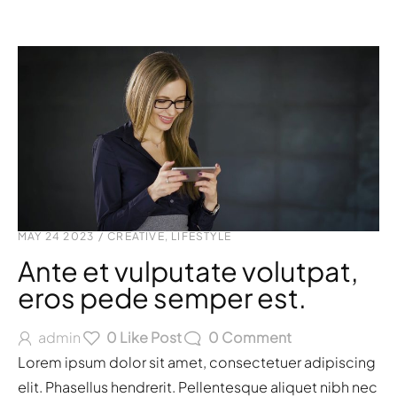
MAY 24 2023
/
CREATIVE
,
LIFESTYLE
Ante et vulputate volutpat,
eros pede semper est.
admin
0
Like Post
0
Comment
Lorem ipsum dolor sit amet, consectetuer adipiscing
elit. Phasellus hendrerit. Pellentesque aliquet nibh nec