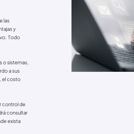
e las
ntajas y
tivo. Todo
s o sistemas,
rdo a sus
 el costo
r control de
rá consultar
nde exista