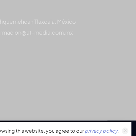
hquemehcan Tlaxcala, México
ormacion@at-media.com.mx
owsing this website, you agree to our
privacy policy
.