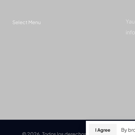
Yau
Select Menu
inf
By br
I Agree
© 2026. Todos los derechos reservados